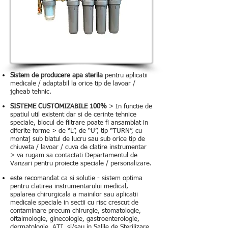
Sistem de producere apa sterila
pentru aplicatii
medicale / adaptabil la orice tip de lavoar /
jgheab tehnic.
SISTEME CUSTOMIZABILE 100%
> In functie de
spatiul util existent dar si de cerinte tehnice
speciale, blocul de filtrare poate fi ansamblat in
diferite forme > de “L”, de “U”, tip “TURN”, cu
montaj sub blatul de lucru sau sub orice tip de
chiuveta / lavoar / cuva de clatire instrumentar
> va rugam sa contactati Departamentul de
Vanzari pentru proiecte speciale / personalizare.
este recomandat ca si solutie - sistem optima
pentru clatirea instrumentarului medical,
spalarea chirurgicala a mainilor sau aplicatii
medicale speciale in sectii cu risc crescut de
contaminare precum chirurgie, stomatologie,
oftalmologie, ginecologie, gastroenterologie,
dermatologie, ATI, si/sau in Salile de Sterilizare.