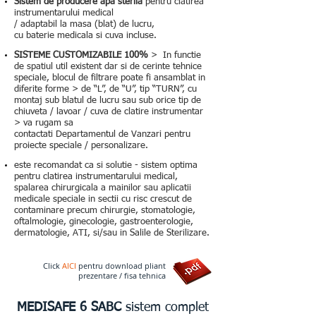
Sistem de producere apa sterila
pentru clatirea
instrumentarului medical
/ adaptabil la masa (blat) de lucru,
cu baterie medicala si cuva incluse.
SISTEME CUSTOMIZABILE 100%
> In functie
de spatiul util existent dar si de cerinte tehnice
speciale, blocul de filtrare poate fi ansamblat in
diferite forme > de “L”, de “U”, tip “TURN”, cu
montaj sub blatul de lucru sau sub orice tip de
chiuveta / lavoar / cuva de clatire instrumentar
> va rugam sa
contactati Departamentul de Vanzari pentru
proiecte speciale / personalizare.
este recomandat ca si solutie - sistem optima
pentru clatirea instrumentarului medical,
spalarea chirurgicala a mainilor sau aplicatii
medicale speciale in sectii cu risc crescut de
contaminare precum chirurgie, stomatologie,
oftalmologie, ginecologie, gastroenterologie,
dermatologie, ATI, si/sau in Salile de Sterilizare.
Click
AICI
pentru download pliant
prezentare / fisa tehnica
MEDISAFE 6 SABC
sistem complet