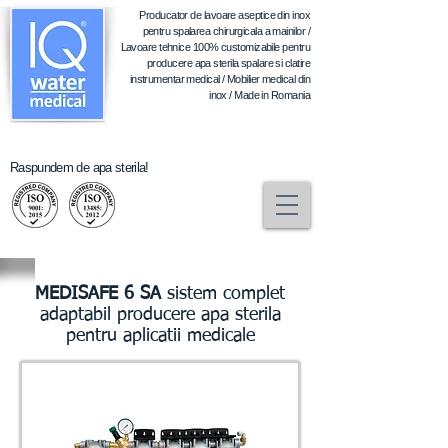
Producator de
lavoare aseptice din inox
pentru spalarea chirurgicala a mainilor /
Lavoare tehnice 100% customizabile pentru
producere apa sterila spalare si clatire
instrumentar medical / Mobilier medical din
inox / Made in Romania
Raspundem de apa sterila!
MEDISAFE 6 SA
sistem complet
adaptabil producere apa sterila
pentru aplicatii medicale