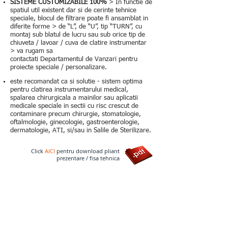
SISTEME CUSTOMIZABILE 100%
> In functie de
spatiul util existent dar si de cerinte tehnice
speciale, blocul de filtrare poate fi ansamblat in
diferite forme > de “L”, de “U”, tip “TURN”, cu
montaj sub blatul de lucru sau sub orice tip de
chiuveta / lavoar / cuva de clatire instrumentar
> va rugam sa
contactati Departamentul de Vanzari pentru
proiecte speciale / personalizare.
este recomandat ca si solutie - sistem optima
pentru clatirea instrumentarului medical,
spalarea chirurgicala a mainilor sau aplicatii
medicale speciale in sectii cu risc crescut de
contaminare precum chirurgie, stomatologie,
oftalmologie, ginecologie, gastroenterologie,
dermatologie, ATI, si/sau in Salile de Sterilizare.
Click
AICI
pentru download pliant
prezentare / fisa tehnica
Cereti acum o
oferta de pret
!
Contactati-ne pentru cotatie de pret. Trimiteti cererea
dumneavoastra, completand casutele de mai jos. Veti fi contactat in
cel mai scurt timp.